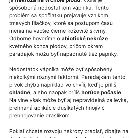
spôsobená nedostatkom vápnika. Tento
problém sa spočiatku prejavuje vznikom
tmavých fliačkov, ktoré sa postupom času
menia na väčšie čierne kožovité škvrny.
Odborne hovoríme o
abiotické nekróze
kvetného konca plodov, pričom okrem
paradajok môžu byť napadnuté tiež papriky.
Nedostatok vápnika môže byť spôsobený
niekoľkými rôznymi faktormi. Paradajkám tento
prvok chýba napríklad vo chvíli, keď je príliš
chladné
, alebo naopak príliš
horúce počasie
.
Na vine však môže byť aj nepravidelná zálievka,
prehnaná aplikácie dusíkatých hnojív či
prehnojovanie draslíkom.
Pokiaľ chcete rozvoju nekrózy predísť, dbajte na