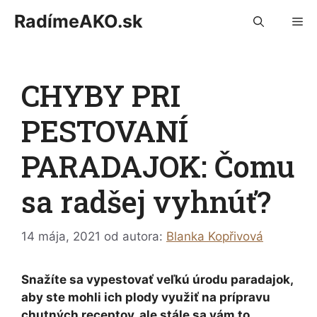
Preskočiť
RadímeAKO.sk
M
na
obsah
CHYBY PRI
PESTOVANÍ
PARADAJOK: Čomu
sa radšej vyhnúť?
14 mája, 2021
od autora:
Blanka Kopřivová
Snažíte sa vypestovať veľkú úrodu paradajok,
aby ste mohli ich plody využiť na prípravu
chutných receptov, ale stále sa vám to