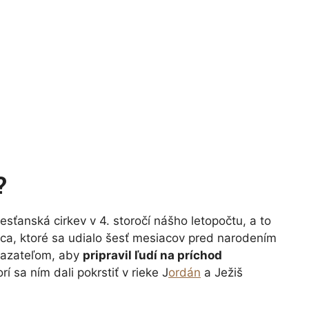
?
esťanská cirkev v 4. storočí nášho letopočtu, a to
ca, ktoré sa udialo šesť mesiacov pred narodením
l kazateľom, aby
pripravil ľudí na príchod
rí sa ním dali pokrstiť v rieke J
ordán
a Ježiš