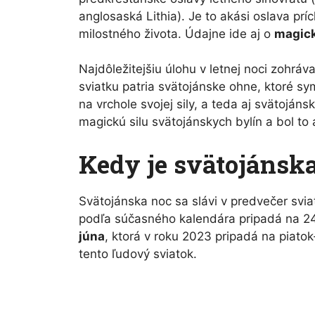
anglosaská Lithia). Je to akási oslava prí
milostného života. Údajne ide aj o
magic
Najdôležitejšiu úlohu v letnej noci zohráv
sviatku patria svätojánske ohne, ktoré sy
na vrchole svojej sily, a teda aj svätojáns
magickú silu svätojánskych bylín a bol to 
Kedy je svätojánska
Svätojánska noc sa slávi v predvečer svia
podľa súčasného kalendára pripadá na 24
júna
, ktorá v roku 2023 pripadá na piato
tento ľudový sviatok.