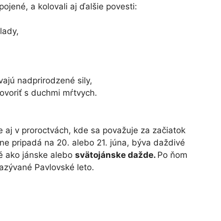
jené, a kolovali aj ďalšie povesti:
lady,
ajú nadprirodzené sily,
ovoriť s duchmi mŕtvych.
 aj v proroctvách, kde sa považuje za začiatok
jne pripadá na 20. alebo 21. júna, býva daždivé
é ako jánske alebo
svätojánske dažde.
Po ňom
azývané Pavlovské leto.