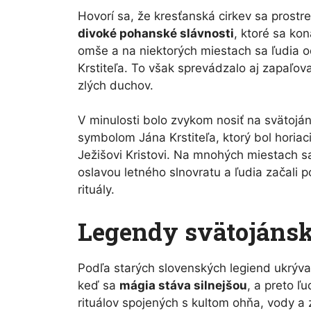
Hovorí sa, že kresťanská cirkev sa prostr
divoké pohanské slávnosti
, ktoré sa kon
omše a na niektorých miestach sa ľudia 
Krstiteľa. To však sprevádzalo aj zapaľo
zlých duchov.
V minulosti bolo zvykom nosiť na svätoj
symbolom Jána Krstiteľa, ktorý bol horiaci
Ježišovi Kristovi. Na mnohých miestach sa 
oslavou letného slnovratu a ľudia začali
rituály.
Legendy svätojánsk
Podľa starých slovenských legiend ukrýva
keď sa
mágia stáva silnejšou
, a preto ľ
rituálov spojených s kultom ohňa, vody a z