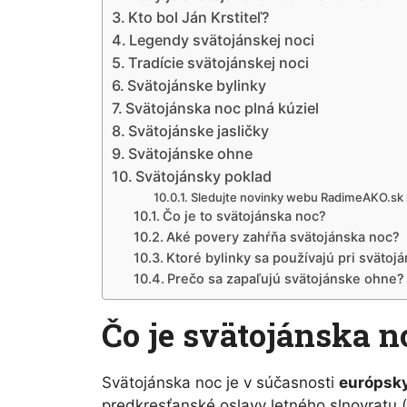
Kto bol Ján Krstiteľ?
Legendy svätojánskej noci
Tradície svätojánskej noci
Svätojánske bylinky
Svätojánska noc plná kúziel
Svätojánske jasličky
Svätojánske ohne
Svätojánsky poklad
Sledujte novinky webu RadimeAKO.sk
Čo je to svätojánska noc?
Aké povery zahŕňa svätojánska noc?
Ktoré bylinky sa používajú pri svätoj
Prečo sa zapaľujú svätojánske ohne?
Čo je svätojánska n
Svätojánska noc je v súčasnosti
európsky
predkresťanské oslavy letného slnovratu 