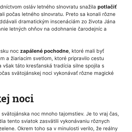
edníctvom osláv letného slnovratu snažila
potlačiť
ali počas letného slnovratu. Preto sa konali rôzne
oddávali dramatickým inscenáciám zo života Jána
vanie letných ohňov na odohnanie čarodejníc a
ánsku noc
zapálené pochodne
, ktoré mali byť
m a žiariacim svetlom, ktoré pripravilo cestu
však táto kresťanská tradícia silne spojila s
 počas svätojánskej noci vykonávať rôzne magické
ej noci
 svätojánska noc mnoho tajomstiev. Je to vraj čas,
udia tento sviatok zasvätili vykonávaniu rôznych
elene. Okrem toho sa v minulosti verilo, že reálny