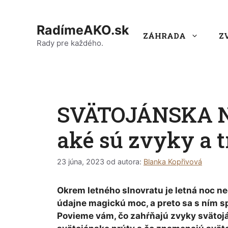
Preskočiť
na
RadímeAKO.sk
obsah
ZÁHRADA
Z
Rady pre každého.
SVÄTOJÁNSKA NO
aké sú zvyky a t
23 júna, 2023
od autora:
Blanka Kopřivová
Okrem letného slnovratu je letná noc ne
údajne magickú moc, a preto sa s ním sp
Povieme vám, čo zahŕňajú zvyky svätoján