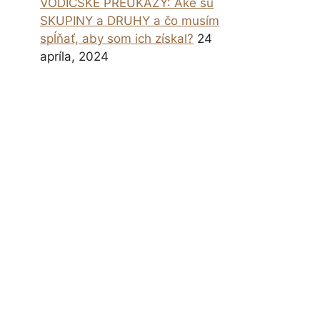
VODIČSKÉ PREUKAZY: Aké sú
SKUPINY a DRUHY a čo musím
spĺňať, aby som ich získal?
24
apríla, 2024