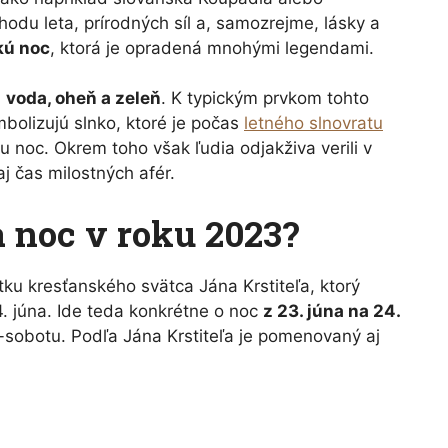
chodu leta, prírodných síl a, samozrejme, lásky a
kú noc
, ktorá je opradená mnohými legendami.
a
voda, oheň a zeleň
. K typickým prvkom tohto
mbolizujú slnko, ktoré je počas
letného slnovratu
ku noc. Okrem toho však ľudia odjakživa verili v
aj čas milostných afér.
 noc v roku 2023?
tku kresťanského svätca Jána Krstiteľa, ktorý
. júna. Ide teda konkrétne o noc
z 23. júna na 24.
k-sobotu. Podľa Jána Krstiteľa je pomenovaný aj