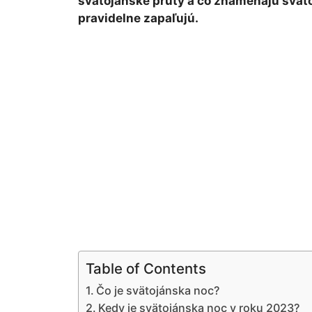
svätojánske prúty a čo znamenajú sväto
pravidelne zapaľujú.
Table of Contents
Čo je svätojánska noc?
Kedy je svätojánska noc v roku 2023?