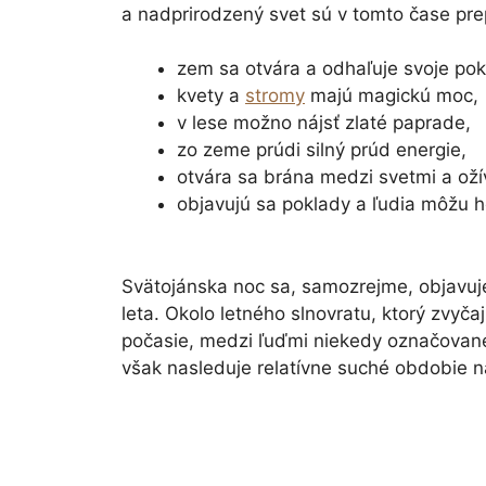
a nadprirodzený svet sú v tomto čase prepo
zem sa otvára a odhaľuje svoje pok
kvety a
stromy
majú magickú moc,
v lese možno nájsť zlaté paprade,
zo zeme prúdi silný prúd energie,
otvára sa brána medzi svetmi a ožív
objavujú sa poklady a ľudia môžu h
Svätojánska noc sa, samozrejme, objavuje
leta. Okolo letného slnovratu, ktorý zvyča
počasie, medzi ľuďmi niekedy označovan
však nasleduje relatívne suché obdobie n