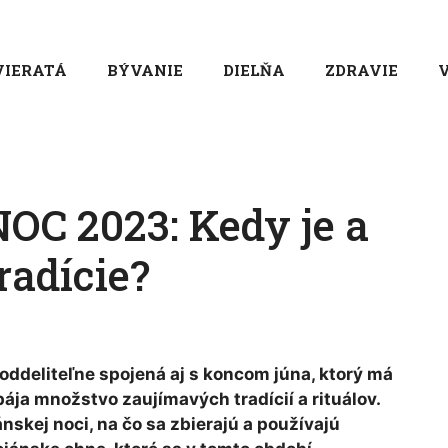
VIERATÁ
BÝVANIE
DIELŇA
ZDRAVIE
V
C 2023: Kedy je a
radície?
oddeliteľne spojená aj s koncom júna, ktorý má
ája množstvo zaujímavých tradícií a rituálov.
skej noci, na čo sa zbierajú a používajú