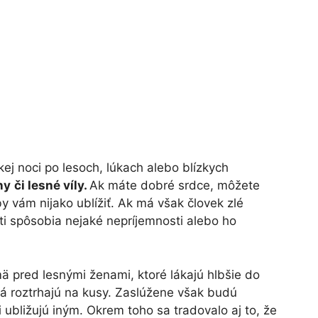
ej noci po lesoch, lúkach alebo blízkych
ny
či lesné víly.
Ak máte dobré srdce, môžete
by vám nijako ublížiť. Ak má však človek zlé
ti spôsobia nejaké nepríjemnosti alebo ho
ä pred lesnými ženami, ktoré lákajú hlbšie do
lá roztrhajú na kusy. Zaslúžene však budú
adi ubližujú iným. Okrem toho sa tradovalo aj to, že