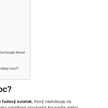
 na Google News!
ánskej noci?
oc?
 ľudový sviatok
, ktorý nadväzuje na
(ako napríklad slovanská Koupadla alebo