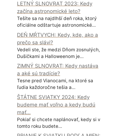
LETNÝ SLNOVRAT 2023: Kedy
začína astronomické leto?
Tešíte sa na najdlhší deň roka, ktorý
oficiálne odštartuje astronomické…
DEŇ MŔTVYCH: Kedy, kde, ako a
prečo sa slávi?
Vedeli ste, že medzi Dňom zosnulých,
Dušičkami a Halloweenom je…
ZIMNÝ SLNOVRAT: Kedy nastáva
a aké sú tradície?
Tesne pred Vianocami, na ktoré sa
ľudia každoročne tešia a…
ŠTÁTNE SVIATKY 2024: Kedy
budeme mať voľno a kedy budú
mať…
Pokiaľ si chcete naplánovať, kedy si v
tomto roku budete…
PRIANIE K SVIATKU PODĽA MIEN: