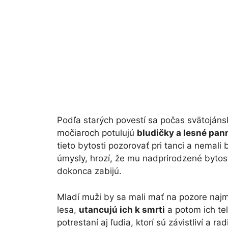
Podľa starých povestí sa počas svätojánsk
močiaroch potulujú
bludičky a lesné pan
tieto bytosti pozorovať pri tanci a nemali 
úmysly, hrozí, že mu nadprirodzené bytos
dokonca zabijú.
Mladí muži by sa mali mať na pozore najm
lesa,
utancujú ich k smrti
a potom ich te
potrestaní aj ľudia, ktorí sú závistliví a r